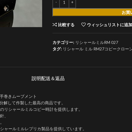
お買
比較する
ウィッシュリストに追
カテゴリー:
リシャールミルRM 027
タグ:
リシャール ミル RM27コピークローン
説明
配送＆返品
ヨン手巻きムーブメント
く分解して作製した最高の商品です。
のリシャールミルコピー時計を提供します。
針、
。​
シャールミルレプリカ製品を提供しています。