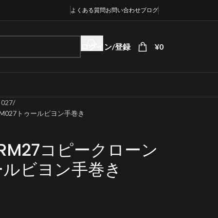
よくある質問
お問い合わせ
ブログ
ログイン/登録
¥
0
027
.RM027トゥールビヨン手巻き
RM27コピークローン
トゥールビヨン手巻き