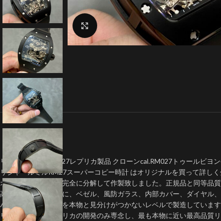
クリックで拡大
リシャール ミル RM27レプリカ製品 クローンcal.RM027トゥールビ
リシャールミルRM27スーパーコピー時計 はオリジナルを買って詳し
オリジナルモデルを完全に分解して作製致しました。正規品と同等品質
高いコストを厭わずに、ベゼル、風防ガラス、内部カバー、ダイヤル、
バックルなどの部品を本物と見分けがつかないレベルで製造しています
リシャールミルレプリカの開発のみ専念し、最も本物に近い最高品質リ