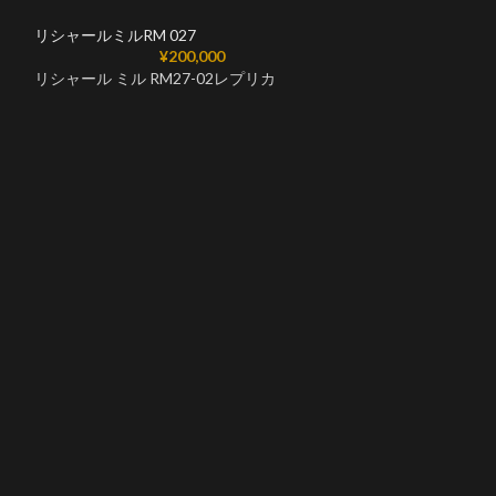
リシャールミルRM 027
¥
200,000
リシャール ミル RM27-02レプリカ
リシャール ミルコ
ヨン 手巻きムー
リシャールミルRM
リシャール ミル R