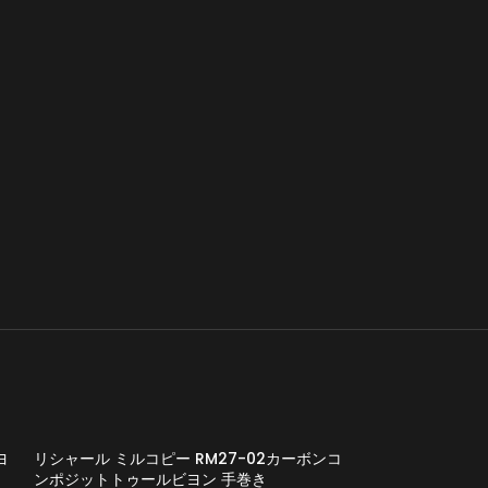
ヨ
リシャール ミルコピー RM27-02カーボンコ
ンポジットトゥールビヨン 手巻き