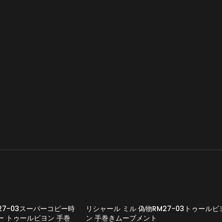
27-03スーパーコピー時
リシャール ミル 偽物RM27-03トゥールビ
 トゥールビヨン 手巻
ン 手巻きムーブメント