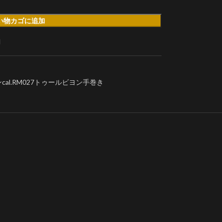
い物カゴに追加
加
cal.RM027トゥールビヨン手巻き