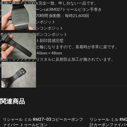
本物の機能とも100％完全一致、申し分ない一品です。
ムーブメント：クローンcal.RM027トゥールビヨン手巻き
パワーリザーブ：約70時間 振動数：毎時21,600回
ベゼル：カーボンコンポジット
ミドルケースカーボンコンポジット
ケース：バックカーボンコンポジット
ベルトはラバーベルト刻印質感完璧
バンドをセットすると輪になりますので、装着時が非常に楽です。
サイズ（ケース幅） 40mm × 48mm
風防：サファイアクリスタルに反射防止加工が施されています。
防水：10気圧防水
関連商品
リシャール ミル RM27-03コピーカーボンフ
リシャール ミル RM
ァイバー トゥールビヨン
計カーボンファイバー