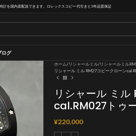
時計を国内直配送できます。ロレックスコピー 代引きと5年品質保証
ブログ
ホーム
リシャールミル
リシャールミルRM 
リシャール ミル RM27コピークローンcal
リシャール ミル 
cal.RM027
¥
220,000