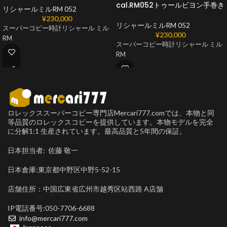
cal.RM052トゥールビヨン手巻き
リシャールミルRM 052
¥
230,000
リシャールミルRM 052
スーパーコピー時計リシャール ミル
¥
230,000
RM
スーパーコピー時計リシャール ミル
RM
ロレックススーパーコピー専門店Mercari777.comでは、本物と同
等品質のロレックスコピーを提供しています。本物モデルを完全
に分解1:1 生産されています。最高品質と5年間の保証。
日本担当者: 佐藤 敬一
日本倉庫:東京都中野区中野5-52-15
店舗住所：中国広東省広州市越秀区站西路 A店舗
IP電話番号:050-7706-6688
info@mercari777.com