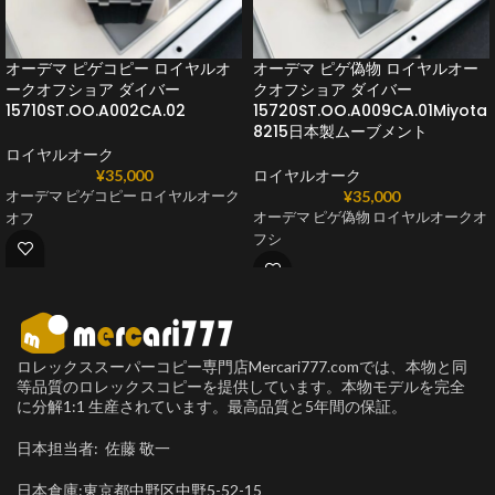
オーデマ ピゲコピー ロイヤルオ
オーデマ ピゲ偽物 ロイヤルオー
ークオフショア ダイバー
クオフショア ダイバー
15710ST.OO.A002CA.02
15720ST.OO.A009CA.01Miyota
8215日本製ムーブメント
ロイヤルオーク
¥
35,000
ロイヤルオーク
¥
35,000
オーデマ ピゲコピー ロイヤルオーク
オーデマ ピゲ偽物 ロイヤルオークオ
オフ
フシ
ロレックススーパーコピー専門店Mercari777.comでは、本物と同
等品質のロレックスコピーを提供しています。本物モデルを完全
に分解1:1 生産されています。最高品質と5年間の保証。
日本担当者: 佐藤 敬一
日本倉庫:東京都中野区中野5-52-15