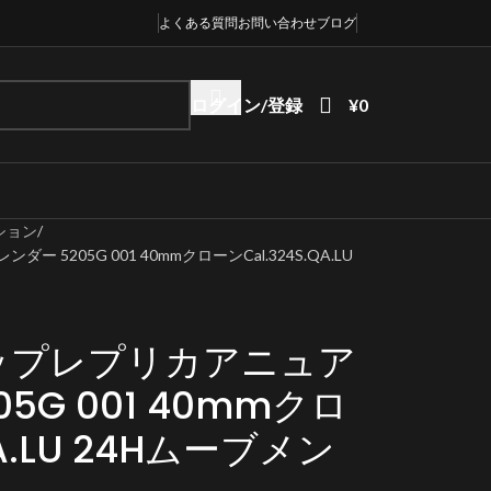
よくある質問
お問い合わせ
ブログ
ログイン/登録
¥
0
ション
205G 001 40mmクローンCal.324S.QA.LU
ップレプリカアニュア
5G 001 40mmクロ
QA.LU 24Hムーブメン