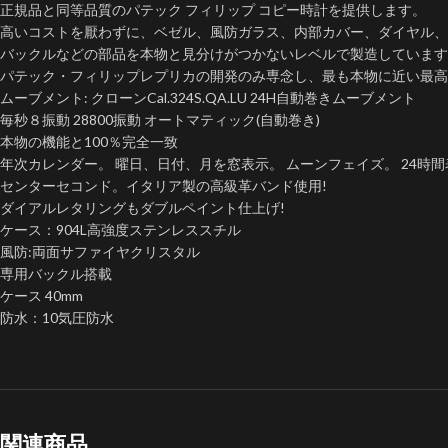
正規品と同等品質のパテック フィリップ コピー時計を提供します。
高いコストを厭わずに、ベゼル、風防ガラス、内部カバー、ダイヤル、
バックルなどの部品を本物と見分けがつかないレベルで製造しています
パテック・フィリップレプリカの開発のみ専念し、最も本物に近い最高
ムーブメント: クローンCal.324S.QA.LU 24H自動巻きムーブメント
毎秒８振動 28800振動 オートマティック(自動巻き)
本物の機能と100％完全一致
年次カレンダー。 曜日、日付、月を窓表示。 ムーンフェイズ。 24時
センターセコンド。イタリア製の高級革バンド使用!
ダイアルレタリングもダブルペイント仕上げ!
ケース：904L高強度ステンレススチル
風防:両面サファイヤクリスタル
専用バックル搭載
ケース 40mm
防水：10気圧防水
関連商品