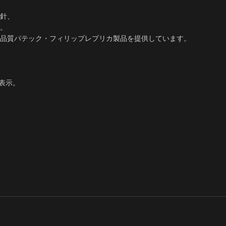
針、
。​
品質パテック・フィリップレプリカ製品を提供しています。
間表示。