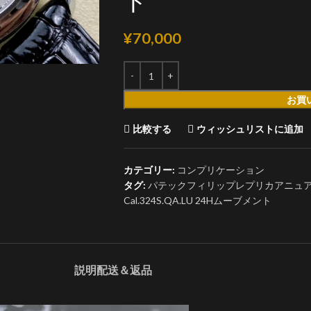
ト
¥
70,000
お買
比較する
ウィッシュリストに追加
カテゴリー:
コンプリケーション
タグ:
パテックフィリップレプリカアニュアルカレ
Cal.324S.QA.LU 24Hムーブメント
説明
配送＆返品