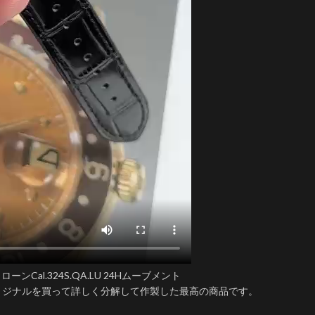
ンCal.324S.QA.LU 24Hムーブメント
はオリジナルを買って詳しく分解して作製した最高の商品です。