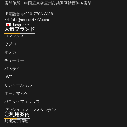
店舗住所：中国広東省広州市越秀区站西路 A店舗
IP電話番号:050-7706-6688
info@mercari777.com
Japanese
人気ブランド
ロレックス
ウブロ
オメガ
チューダー
パネライ
IWC
リシャールミル
オーデマピゲ
パテックフィリップ
ヴァシュロンコンスタンタン
ご利用案内
配達完了情報