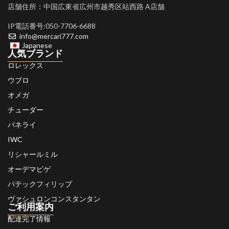
店舗住所：中国広東省広州市越秀区站西路 A店舗
IP電話番号:050-7706-6688
info@mercari777.com
Japanese
人気ブランド
ロレックス
ウブロ
オメガ
チューダー
パネライ
IWC
リシャールミル
オーデマピゲ
パテックフィリップ
ヴァシュロンコンスタンタン
ご利用案内
配達完了情報