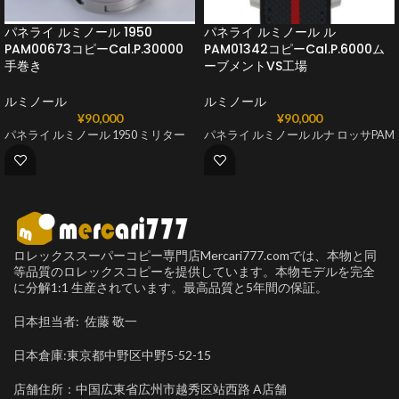
パネライ ルミノール 1950
パネライ ルミノール ル
PAM00673コピーCal.P.30000
PAM01342コピーCal.P.6000ム
手巻き
ーブメントVS工場
ルミノール
ルミノール
¥
90,000
¥
90,000
パネライ ルミノール 1950 ミリター
パネライ ルミノール ルナ ロッサPAM
ロレックススーパーコピー専門店Mercari777.comでは、本物と同
等品質のロレックスコピーを提供しています。本物モデルを完全
に分解1:1 生産されています。最高品質と5年間の保証。
日本担当者: 佐藤 敬一
日本倉庫:東京都中野区中野5-52-15
店舗住所：中国広東省広州市越秀区站西路 A店舗