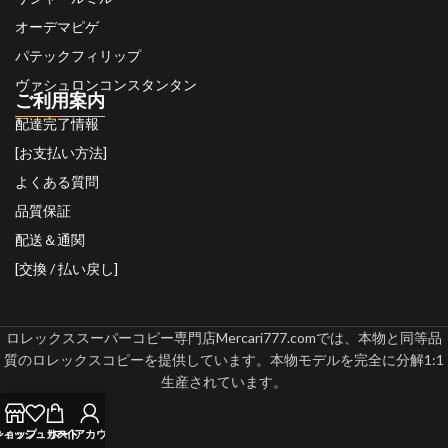
オーデマピゲ
パテックフィリップ
ヴァシュロンコンスタンタン
ご利用案内
配達完了情報
[お支払い方法]
よくある質問
品質保証
配送＆通関
[交換 / 払い戻し]
ロレックススーパーコピー専門店Mercari777.comでは、本物と同等品
質のロレックスコピーを提供しています。本物モデルを完全に分解1:1
生産されています。
ウィッシュリスト
ショップ
カート
マイアカウント