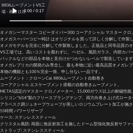
オメガシーマスター コピーダイバー300 コーアクシャル マスター クロノメーター 
オメガスーパーコピー時計 はオリジナルを買って詳しく分解して作製
オメガモデルを完全に分解して作製致しました。正規品と同等品質のオ
VS工場では、高いコストを厭わずに、ベゼル、風防ガラス、内部カバ
バックルなどの部品を本物と見分けがつかないレベルで製造しています
オメガレプリカの開発のみ専念し、最も本物に近い最高品質オメガレプ
本物の機能とも100％完全一致、申し分ない一品です。
ムーブメント：クローンCal. 8806ムーブメント自動巻き
コーアクシャル エスケープメント搭載の自動巻きムーブメント。
METAS認定のマスター クロノメーター。15,000ガウス以上の耐磁性能
シリコン“Si14”製のフリースプラングテンプ、両方向巻き上げ式ロータ
アラベスク調ジュネーブウェーブが美しいロジウムプレート加工が施さ
55時間 パワーリザーブ
ケース: ステンレススティール
クリスタル風防: 両面に無反射加工を施したドーム型強化無反射サファ
ストラップ: ステンレススティール