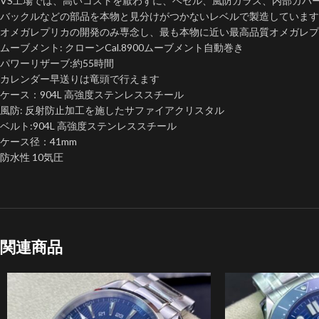
VS工場では、高いコストを厭わずに、ベゼル、風防ガラス、内部カバ
バックルなどの部品を本物と見分けがつかないレベルで製造しています
オメガレプリカの開発のみ専念し、最も本物に近い最高品質オメガレプ
ムーブメント: クローンCal.8900ムーブメント自動巻き
パワーリザーブ:約55時間
カレンダー早送りは竜頭で行えます
ケース：904L 高強度ステンレススチール
風防: 反射防止加工を施したサファイアクリスタル
ベルト:904L 高強度ステンレススチール
ケース径：41mm
防水性 10気圧
関連商品