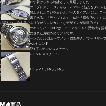
年齢やスタイルを問わず着けられる時計として登場しました。
その「デ・ヴィル」の「プレステージ」から、2022年に新たなタイム
縦方向にブラッシュ加工されたロジウムシルバーのダイアルには、ロー
シリーズの名前の由来である、「デ・ヴィル」（仏語「都会的な」）に
相応しい、控え目でありながらエレガントなデザインが特徴的です。
また、ムーブメントのキャリバー 8802は、コーアクシャル脱進機を
機能性、デザイン性に優れたお勧めのモデルです。
ムーブメント：クローンCal. 8802ムーブメント自動巻きパワーリザーブ
仕様:日付表示/スモールセコンド
ブレスレット: 904L高強度ステンレススチール
ケース: 904L高強度ステンレススチール
ケースサイズ41.0mm
ケース厚 11mm
風防: 反射防止加工サファイヤガラスガラス
防水：10気圧防水
関連商品