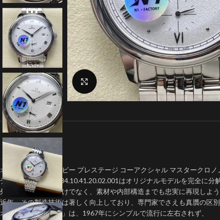
クリックで拡大
オメガデ・ヴィルコピー プレステージ コーアクシャル マスタークロノメーター 43
デ・ヴィルコピー 434.10.41.20.02.001はオリジナルモデルを完全に
外見上のデザインだけでなく、素材や内部構造までも忠実に再現しよう
近年、その製造技術は著しく向上しており、専門家でさえも真贋の区別
オメガ「デ・ヴィル」は、1967年にシンプルで流行に左右されず、