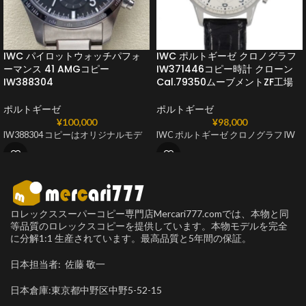
IWC パイロットウォッチパフォ
IWC ポルトギーゼ クロノグラフ
ーマンス 41 AMGコピー
IW371446コピー時計 クローン
IW388304
Cal.79350ムーブメントZF工場
ポルトギーゼ
ポルトギーゼ
¥
100,000
¥
98,000
IW388304 コピーはオリジナルモデ
IWC ポルトギーゼ クロノグラフ IW
ロレックススーパーコピー専門店Mercari777.comでは、本物と同
等品質のロレックスコピーを提供しています。本物モデルを完全
に分解1:1 生産されています。最高品質と5年間の保証。
日本担当者: 佐藤 敬一
日本倉庫:東京都中野区中野5-52-15