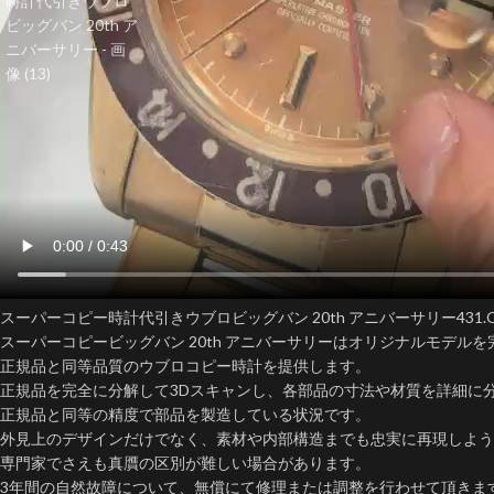
スーパーコピー時計代引きウブロビッグバン 20th アニバーサリー431.OM.13
スーパーコピービッグバン 20th アニバーサリーはオリジナルモデルを
正規品と同等品質のウブロコピー時計を提供します。
正規品を完全に分解して3Dスキャンし、各部品の寸法や材質を詳細に
正規品と同等の精度で部品を製造している状況です。
外見上のデザインだけでなく、素材や内部構造までも忠実に再現しよう
専門家でさえも真贋の区別が難しい場合があります。
3年間の自然故障について、無償にて修理または調整を行わせて頂きま