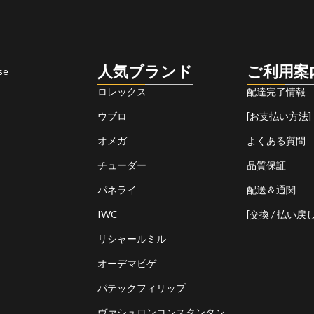
人気ブランド
ご利用案
se
ロレックス
配達完了情報
ウブロ
[お支払い方法]
オメガ
よくある質問
チューダー
品質保証
パネライ
配送＆通関
IWC
[交換 / 払い戻し
リシャールミル
オーデマピゲ
パテックフィリップ
ヴァシュロンコンスタンタン