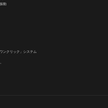
0振動
プワンクリック」システム
。