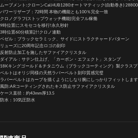
ムーブメント:クローンCal.HUB1280オートマティック(自動巻き) 2880
パワーリザーブ：72時間 本物の機能とも100％完全一致
クロノグラフ(ストップウォッチ機能)完全フル稼働
9時位置にスモセコを移行!永久秒針
3時位置60分積算計!クロノ連動
ベゼル：ブラックセラミック、サイドにストラクチャードパターン
リューズに20周年記念ロゴの刻印
反射防止加工を施したサファイアクリスタル
ダイアル：サテン仕上げ、「カーボン・エフェクト」スタンプ
18Kキングゴールド＆チタニウム（ブラックコーティング）製クラス
ベルトはオリジ同様の天然ラバーベルト刻印質感完璧
ラバーベルトはカーブを描くようにしなり腕にしっかりフィットします
風防:ARコーティングされたキス防止サファイアクリスタル
ケース直径：約43mm厚13.5
防水：10気圧防水