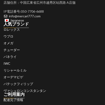
店舗住所：中国広東省広州市越秀区站西路 A店舗
IP電話番号:050-7706-6688
info@mercari777.com
Japanese
人気ブランド
ロレックス
ウブロ
オメガ
チューダー
パネライ
IWC
リシャールミル
オーデマピゲ
パテックフィリップ
ヴァシュロンコンスタンタン
ご利用案内
配達完了情報