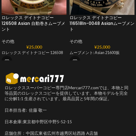
ロレックス デイトナコピー
ロレックス デイトナコピー
126508 Asian 自動巻きムーブメ
116518ln-0048 Asianムーブメン
ント
ト
その他
その他
¥
25,000
¥
25,000
ロレックス デイトナコピー 126508
ムーブメント: Asian 21600振
ロレックススーパーコピー専門店Mercari777.comでは、本物と同
等品質のロレックスコピーを提供しています。本物モデルを完全
に分解1:1 生産されています。最高品質と5年間の保証。
日本担当者: 佐藤 敬一
日本倉庫:東京都中野区中野5-52-15
店舗住所：中国広東省広州市越秀区站西路 A店舗