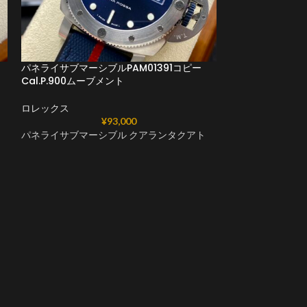
パネライサブマーシブルPAM01391コピー
Cal.P.900ムーブメント
ロレックス
ブライトリング 
¥
93,000
ット B01 42m
パネライサブマーシブル クアランタクアト
AB01343A1L1
トGF工場
ロレックス
ブライトリング 