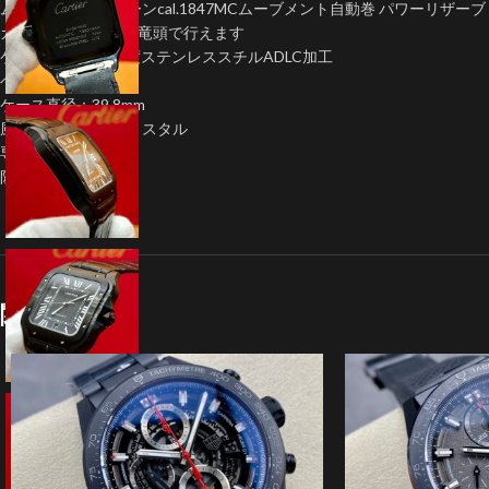
ムーブメント:クローンcal.1847MCムーブメント自動巻 パワーリザーブ
カレンダー早送りは竜頭で行えます
ケース：904L高強度ステンレススチルADLC加工
ベルト：ラバー
ケース直径：39.8mm
風防:サファイヤクリスタル
専用バックル搭載
防水：10気圧防水
関連商品