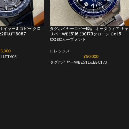
ホイヤー01コピー クロ
タグホイヤーコピー時計 オータヴィア キャ
01J.FT6087
リバーWBE5116.EB0173クローン Cal.5
COSCムーブメント
5,000
ロレックス
¥
50,000
J.FT608
タグホイヤーWBE5116.EB0173