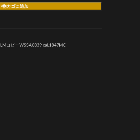
い物カゴに追加
加
ピーWSSA0039 cal.1847MC