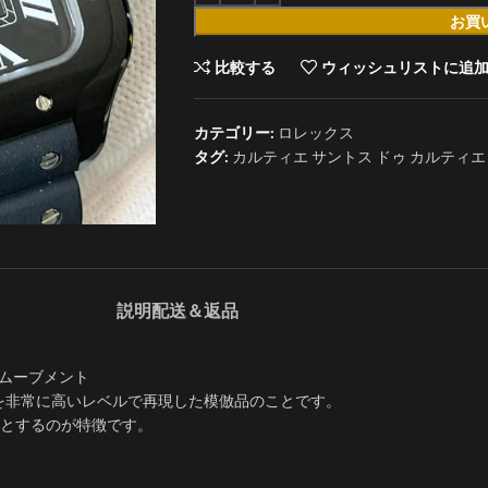
お買
比較する
ウィッシュリストに追
カテゴリー:
ロレックス
タグ:
カルティエ サントス ドゥ カルティエ LMコ
説明
配送＆返品
MCムーブメント
ド時計を非常に高いレベルで再現した模倣品のことです。
とするのが特徴です。
。