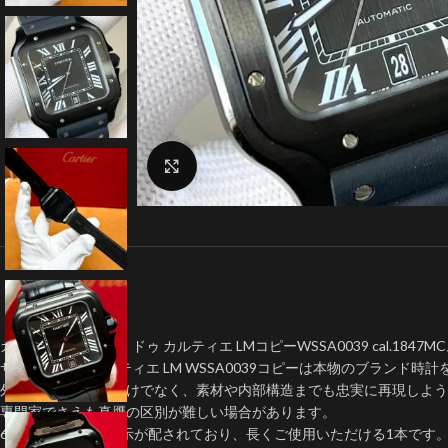
クリックで拡大
カルティエ サントス ドゥ カルティエ LMコピーWSSA0039 cal.1847
サントス ドゥ カルティエ LM WSSA0039コピーは本物のブラン
外見上のデザインだけでなく、素材や内部構造までも忠実に再現しよう
専門家でさえも真贋の区別が難しい場合があります。
6時位置には日付表示が配されており、長くご使用いただける1本です