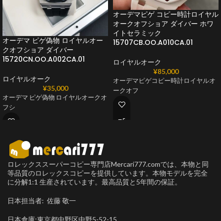
オーデマピゲ コピー時計ロイヤル
オークオフショア ダイバー ホワ
イトセラミック
オーデマ ピゲ偽物 ロイヤルオー
15707CB.OO.A010CA.01
クオフショア ダイバー
15720CN.OO.A002CA.01
ロイヤルオーク
¥
85,000
ロイヤルオーク
オーデマピゲコピー時計ロイヤルオ
¥
35,000
ークオフ
オーデマ ピゲ偽物 ロイヤルオークオ
フシ
ロレックススーパーコピー専門店Mercari777.comでは、本物と同
等品質のロレックスコピーを提供しています。本物モデルを完全
に分解1:1 生産されています。最高品質と5年間の保証。
日本担当者: 佐藤 敬一
日本倉庫:東京都中野区中野5-52-15