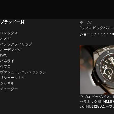
ブランド一覧
ホーム
“ウブロ ビッグバンコピ
ロレックス
ショー
9
12
18
オメガ
パテックフィリップ
オーデマピゲ
IWC
パネライ
ウブロ
ヴァシュロンコンスタンタン
リシャールミル
シャネル
チューダー
ウブロ ビッグバンコ
セラミック411.NM.11
cal.HUB1280ムー