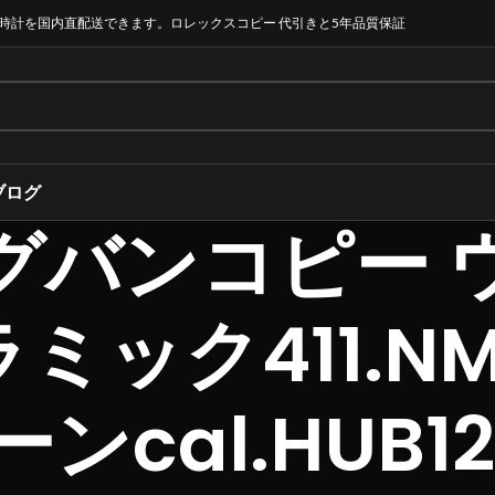
時計を国内直配送できます。ロレックスコピー 代引きと5年品質保証
ブログ
グバンコピー 
ック411.NM.1
ンcal.HUB1