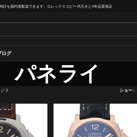
時計を国内直配送できます。ロレックスコピー 代引きと5年品質保証
ブログ
パネライ
ジ 3
ショー