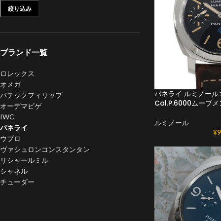
絞り込み
ブランド一覧
ロレックス
オメガ
パネライ ルミノールコ
パテックフィリップ
Cal.P.6000ムーブ
オーデマピゲ
IWC
ルミノール
パネライ
¥
9
ウブロ
ヴァシュロンコンスタンタン
リシャールミル
シャネル
チューダー