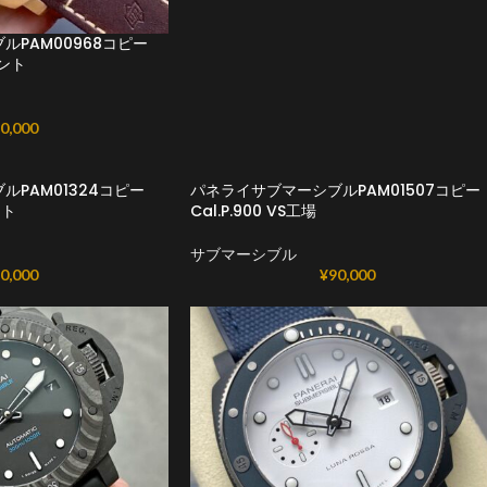
ルPAM00968コピー
メント
0,000
PAM01324コピー
パネライサブマーシブルPAM01507コピー
ント
Cal.P.900 VS工場
サブマーシブル
0,000
¥
90,000