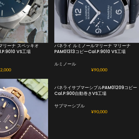
マリーナ スペッキオ
パネライ ルミノールマリーナ マリーナ
.P.9010 VS工場
PAM01313コピーCal.P.9010 VS工場
ルミノール
2,000
¥
90,000
パネライサブマーシブルPAM01209コピー
Cal.P.900自動巻きVS工場
サブマーシブル
¥
90,000