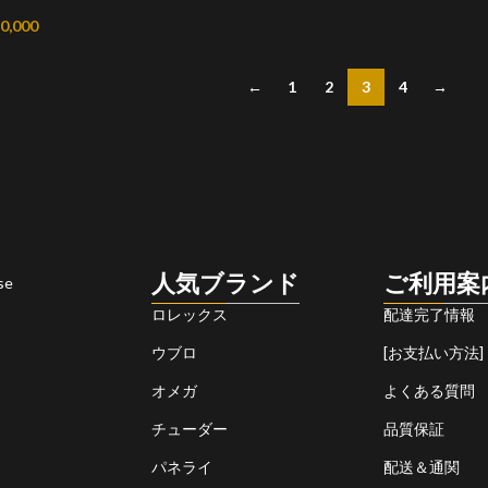
0,000
←
1
2
3
4
→
人気ブランド
ご利用案
se
ロレックス
配達完了情報
ウブロ
[お支払い方法]
オメガ
よくある質問
チューダー
品質保証
パネライ
配送＆通関